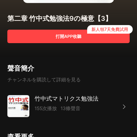
第二章 竹中式勉強法9の極意【3】
新人領7天免費試用
打開APP收聽
聲音簡介
チャンネルを購読して詳細を見る
竹中式マトリクス勉強法
155次播放
13條聲音
查看更多