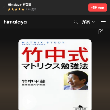
Himalaya-有聲書
打開 App
4.8k 安裝
探索