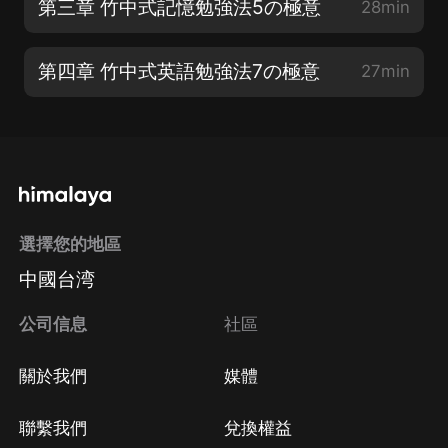
第三章 竹中式記憶勉強法5の極意
28min
第四章 竹中式英語勉強法7の極意
27min
選擇您的地區
中國台湾
公司信息
社區
關於我們
媒體
聯繫我們
兌換權益