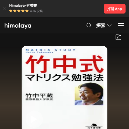
Himalaya-有聲書
打開 App
4.8k 安裝
探索