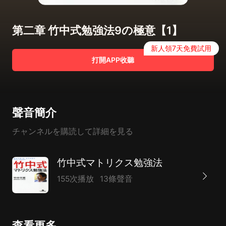
第二章 竹中式勉強法9の極意【1】
新人領7天免費試用
打開APP收聽
聲音簡介
チャンネルを購読して詳細を見る
竹中式マトリクス勉強法
155次播放
13條聲音
查看更多