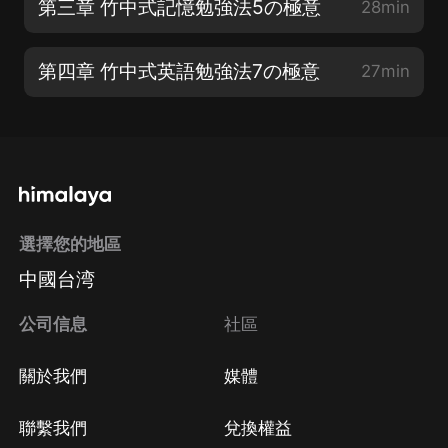
第三章 竹中式記憶勉強法5の極意
28min
第四章 竹中式英語勉強法7の極意
27min
選擇您的地區
中國台湾
公司信息
社區
關於我們
媒體
聯繫我們
兌換權益