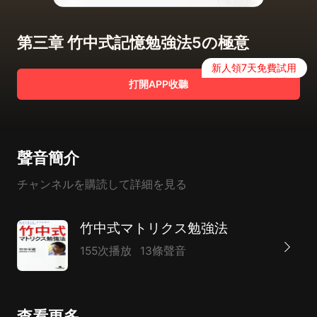
第三章 竹中式記憶勉強法5の極意
新人領7天免費試用
打開APP收聽
聲音簡介
チャンネルを購読して詳細を見る
竹中式マトリクス勉強法
155次播放
13條聲音
查看更多