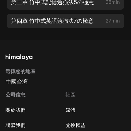
第三章 竹中式記憶勉強法5の極意
28min
第四章 竹中式英語勉強法7の極意
27min
選擇您的地區
中國台湾
公司信息
社區
關於我們
媒體
聯繫我們
兌換權益