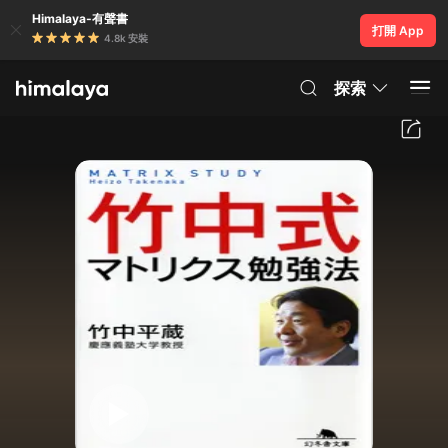
Himalaya-有聲書
打開 App
4.8k 安裝
探索