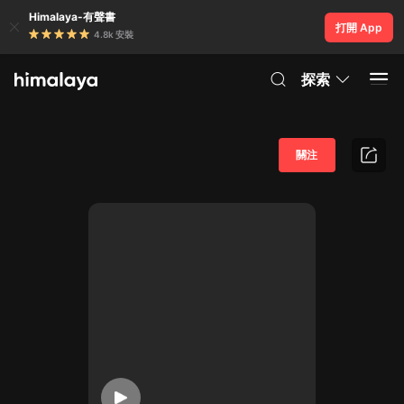
Himalaya-有聲書
打開 App
4.8k 安裝
探索
關注