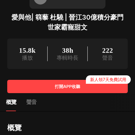
愛與他| 篛藜 杜驍 | 晉江30億積分豪門
世家霸寵甜文
15.8k
38h
222
播放
專輯時長
聲音
新人領7天免費試用
打開APP收聽
概覽
聲音
概覽