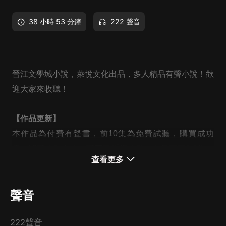
38 小時 53 分鐘
222 聲音
晉江文學城小說，萊悅文化出品，多人精品有聲小說！歡
迎大家來收聽！
【作品更新】
本作品為付費有聲書，前10集為免費試聽，購買成功
后，即可收聽全本，可下載重復收聽。每日更新1-3集，
查看更多
共計200集左右。
VIP會員免費暢聽。
聲音
快來訂閱吧！
222聲音