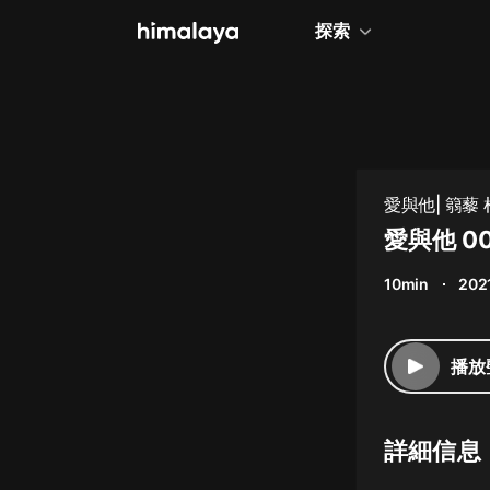
探索
全部
小說
個人成長
愛與他| 篛藜
相聲評書
愛與他 0
兒童
10min
202
歷史
情感治愈
播放
健康養生
商業財經
詳細信息
廣播劇