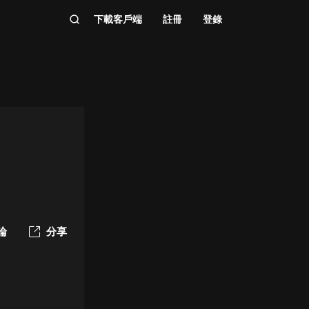
下載客戶端
註冊
登錄
論
分享