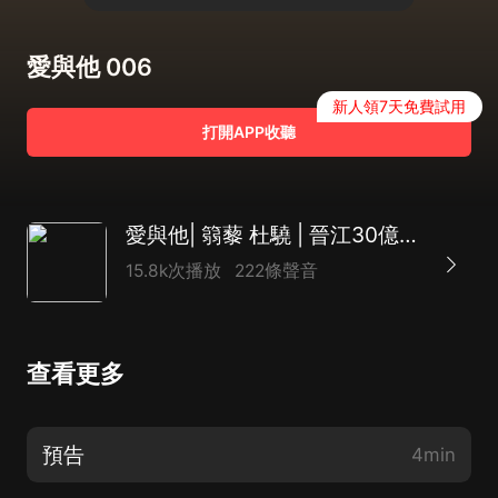
愛與他 006
新人領7天免費試用
打開APP收聽
愛與他| 篛藜 杜驍 | 晉江30億積分豪門世家霸寵甜文
15.8k次播放
222條聲音
查看更多
預告
4min