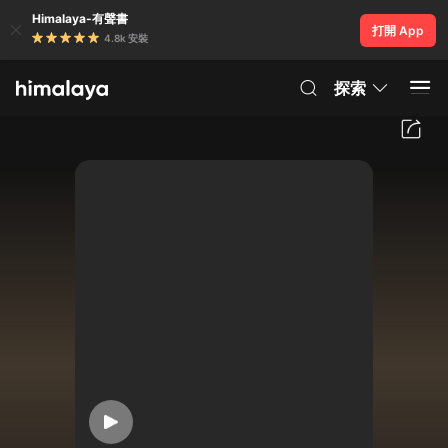
Himalaya-有聲書
打開 App
4.8k 安裝
探索