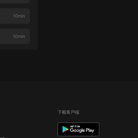
10min
10min
下載客戶端