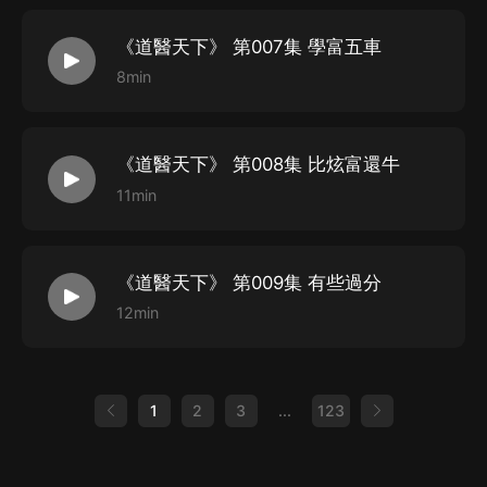
道連 -飾：黃毅、喬謙
代表作動畫電影《豬豬俠之恐龍日記》閃電
《道醫天下》 第007集 學富五車
正浩@CV正浩 -飾：林志遠、喬寰宇、沈南星
8min
代表作《撩動心弦》影視互動劇
翔子@CV翔子-飾：陳博文
《道醫天下》 第008集 比炫富還牛
代表作《豬豬俠之恐龍日記》
11min
酒鯉@CV酒鯉-飾：袁蓉蓉
代表作動畫電影《豬豬俠》牙牙
《道醫天下》 第009集 有些過分
購買須知
12min
1、本作品為付費有聲書，前120集為免費試聽，購買成
功后，即可收聽，可下載重復收聽。
2、版權歸原作者所有，嚴禁翻錄成任何形式，嚴禁在任
1
2
3
...
123
何第三方平臺傳播，違者將追究其法律責任。
3、如在充值／購買環節遇到問題，您可通過頁面右上方