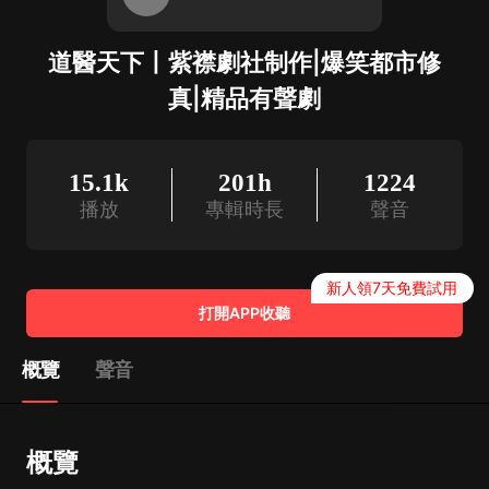
道醫天下丨紫襟劇社制作|爆笑都市修
真|精品有聲劇
15.1k
201h
1224
播放
專輯時長
聲音
新人領7天免費試用
打開APP收聽
概覽
聲音
概覽