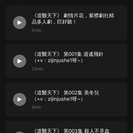
STAFF
《道醫天下》 劇情片花，紫襟劇社精
版權方：掌閱集團
品多人劇，巨好聽！
作者：悶騷的蠍子
5min
監制：有聲的紫襟
配音導演：曉洱
《道醫天下》 第001集 逍遙飛針
畫本：昭昭
（+v：zijinjushe1呀~）
對軌：小柒
13min
審聽：特特
后期：KK、密望果的夏天
美工：有點態度工作室 老雲
《道醫天下》 第002集 美冬兒
成品審聽：洵逸然
（+v：zijinjushe1呀~）
9min
統籌管理：竟然先生
CAST
《道醫天下》 第003集 殺人不見血