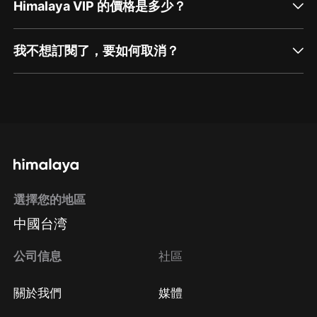
Himalaya VIP 的價格是多少？
我不想訂閱了，要如何取消？
通過網頁端訂閱如何取消？
點擊這裡
通過手機端訂閱如何取消？
選擇您的地區
Apple Store取消訂閱
中國台湾
方法
Google Play取消訂閱方法
公司信息
社區
關於我們
媒體