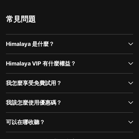
按鈕，將頁面分享至微信內使用微信支付完成購買。
4、在購買過程中，如果您有任何問題，可以按以下步驟
常見問題
谘詢在線客服：
第一步：您可在喜馬拉雅APP【賬號-聯系客服】中谘詢
在線客服；
Himalaya 是什麼？
第二步：如果您無法聯系上APP內在線客服，可關注
【喜馬拉雅APP】公眾號，通過下方菜單欄里【我的-在
Himalaya VIP 有什麼權益？
線客服】谘詢在線客服；
第三步：如果在線客服都未取得聯系，也可撥打客服電
我怎麼享受免費試用？
話：400-838-5616
我該怎麼使用優惠碼？
可以在哪收聽？