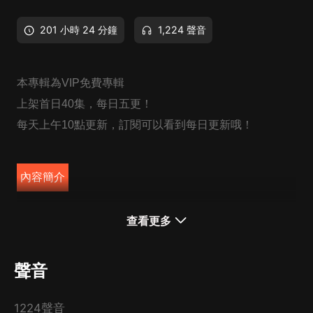
201 小時 24 分鐘
1,224 聲音
本專輯為VIP免費專輯
上架首日40集，每日五更！
每天上午10點更新，訂閱可以看到每日更新哦！
內容簡介
葉豐，終南山中走出的少年神醫，身世神秘，性格開朗，
查看更多
有格調，會生活，琴棋書畫唱，藥酒茶花詩，山醫命相
卜，無所不精！ 這是一本會帶給你輕鬆愉悅的都市爽
聲音
文，文中有最美的女人，最生動的情節，最專業的中醫橋
段，最真實的修煉體驗. 中醫太美，中國文化太美！
1224聲音