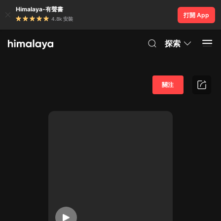
Himalaya-有聲書
打開 App
4.8k 安裝
探索
關注