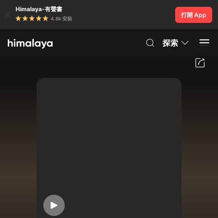
Himalaya-有聲書
打開 App
4.8k 安裝
探索