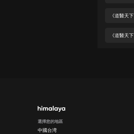
經典名著
人物傳記
《道醫天下》
電影
生活
《道醫天下
英語
日語
課程
少兒教育
二次元
教育培訓
IT科技
選擇您的地區
汽車
中國台湾