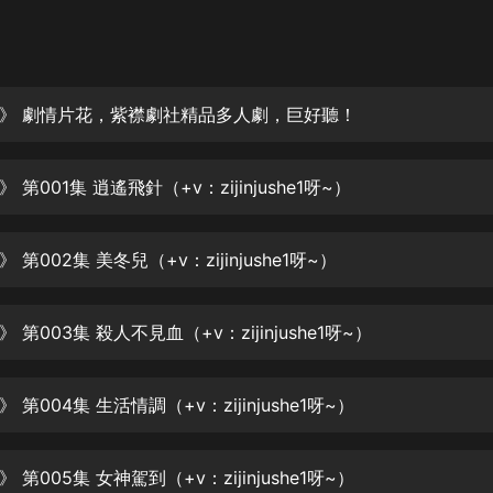
灰姑娘音樂
郭德綱於謙相聲全集
德雲社郭德綱相聲VIP
》 劇情片花，紫襟劇社精品多人劇，巨好聽！
安全警長啦咘啦哆·假期篇|新篇章加
更|寶寶巴士故事
第001集 逍遙飛針（+v：zijinjushe1呀~）
寶寶巴士
凡人修仙傳|楊洋主演影視原著|薑廣
濤配音多播版本
第002集 美冬兒（+v：zijinjushe1呀~）
光合積木
 第003集 殺人不見血（+v：zijinjushe1呀~）
摸金天師【第一季】（紫襟演播）
有聲的紫襟
第004集 生活情調（+v：zijinjushe1呀~）
無敵六皇子|爆笑穿越|無敵流皇子|安
燃領銜有聲小說
安燃
第005集 女神駕到（+v：zijinjushe1呀~）