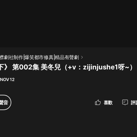
最佳女婿｜都市異能多人有聲劇｜一
種侃侃｜有聲小說
一種侃侃
米小圈上學記:一二三年級 | 暢銷出版
襟劇社制作|爆笑都市修真|精品有聲劇
物
 第002集 美冬兒（+v：zijinjushe1呀~）
米小圈
 NOV 12
破壞者聯盟篇1-4季·猴子警長科學探
案記|寶寶巴士
寶寶巴士
聲音
喜歡
評
大奉打更人丨頭陀淵領銜多人有聲
劇|暢聽全集|王鶴棣、田曦薇主演影
視劇原著|賣報小郎君
頭陀淵講故事
總有這樣的歌只想一個人聽