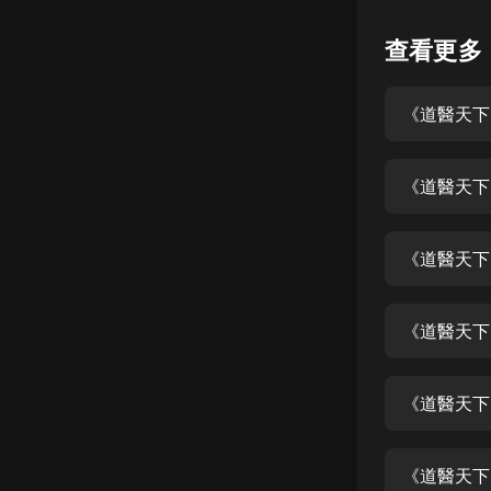
懸疑
查看更多
科幻
《道醫天下
好書精講
外語
《道醫天下》 
耽美
認知思維
《道醫天下》 
人文
音樂
《道醫天下》
粵語
《道醫天下》 
頭條
娛樂
《道醫天下》 