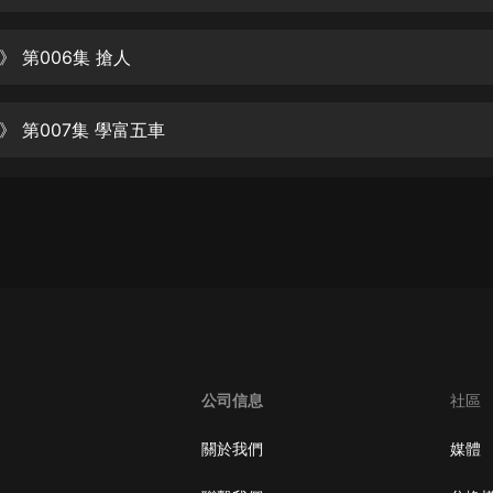
生命科學篇1-2·猴子警長科學探案記|
寶寶巴士科普
寶寶巴士
 第006集 搶人
【新民間劇場】我的老千江湖｜ 有聲
的紫襟｜ 魔幻千手
》 第007集 學富五車
有聲的紫襟
《夜色鋼琴曲》
夜色鋼琴曲趙海洋
太荒吞天訣丨熱血玄幻丨紫襟領銜有
聲劇
有聲的紫襟
嫡女貴嫁 | 一刀蘇蘇團隊制作 | 古言
宮鬥重生爽文 多人有聲劇
公司信息
社區
一刀蘇蘇
中國大案紀實 | 每日一驚案！真實案
關於我們
媒體
件恐怖刑偵尚文
大舌頭尚文