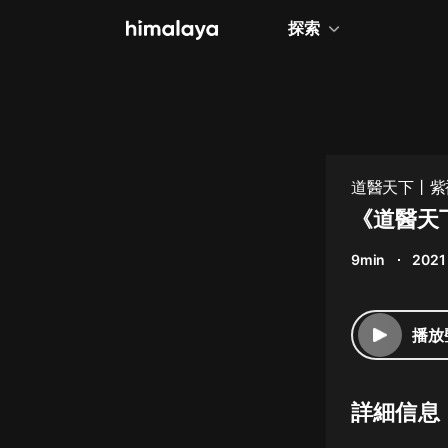
探索
全部
小說
個人成長
道醫天下丨紫
相聲評書
《道醫天下》
兒童
9min
2021
歷史
情感治愈
播放
健康養生
商業財經
詳細信息
廣播劇