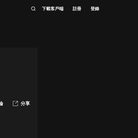
下載客戶端
註冊
登錄
論
分享