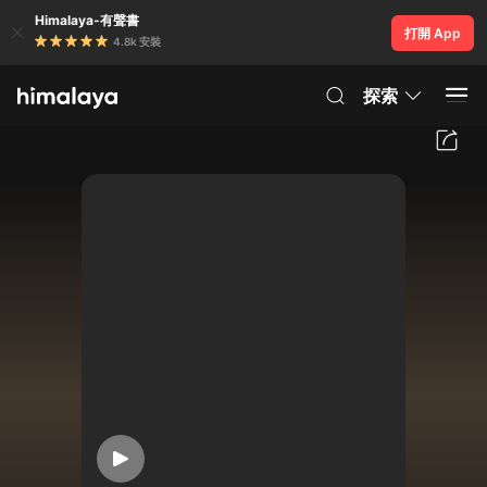
Himalaya-有聲書
打開 App
4.8k 安裝
探索