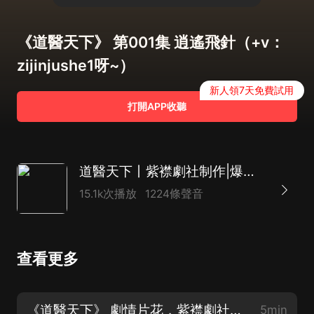
《道醫天下》 第001集 逍遙飛針（+v：
zijinjushe1呀~）
新人領7天免費試用
打開APP收聽
道醫天下丨紫襟劇社制作|爆笑都市修真|精品有聲劇
15.1k次播放
1224條聲音
查看更多
《道醫天下》 劇情片花，紫襟劇社精品多人劇，巨好聽！
5min