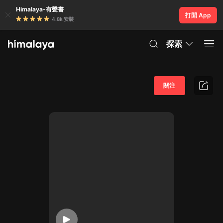
Himalaya-有聲書
打開 App
4.8k 安裝
探索
關注