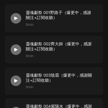
--購買須知--
1、本作品為付費有聲書，前40集為免費試
靈魂獻祭 001野路子（爆更中，感謝
聽，購買成功后，即可收聽，可下載重復收
關注+訂閱收聽）
聽。
8min
2、版權歸原作者所有，嚴禁翻錄成任何形
式，嚴禁在任何第三方平臺傳播，違者將追究
靈魂獻祭 002齊大師（爆更中，感謝
其法律責任。
關注+訂閱收聽）
3、如在充值/購買環節遇到問題，您可通過
9min
頁面右上方按鈕，將頁面分享至微信內使用微
信支付完成購買。
4、在購買過程中，如果您有任何問題，可以
靈魂獻祭 003陰霜（爆更中，感謝關
在喜馬拉雅APP【賬號-聯系客
服】中谘詢在線客服；
注+訂閱收聽）
9min
也可撥打客服電話：400-838-5616
靈魂獻祭 004紫陽水（爆更中，感謝