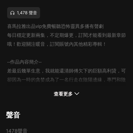
1,478 聲音
喜馬拉雅出品vip免費暢聽恐怖靈異多播有聲劇
每日穩定更新兩集，不定期爆更，訂閱才能看到最新章節
哦！歡迎關注暖音，訂閱賬號內其他精彩專輯！
--作品內容簡介--
差最后幾單生意，我就能還清師傅欠下的巨額高利貸，可
卻因為一時的貪婪成為了一名行走在陰陽邊緣，專門和陰
魂行屍打交道的走陰人，在命運的安排下，我誤入樂蘇古
查看更多
城，歷經艱險，遇到了自己千年之前的新娘，從此開始尋
找復活之法
聲音
--作者簡介--
馬龍藏海 驚悚懸疑類小說作家
1478聲音