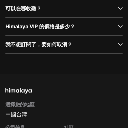
可以在哪收聽？
Himalaya VIP 的價格是多少？
我不想訂閱了，要如何取消？
通過網頁端訂閱如何取消？
點擊這裡
通過手機端訂閱如何取消？
選擇您的地區
Apple Store取消訂閱
中國台湾
方法
Google Play取消訂閱方法
公司信息
社區