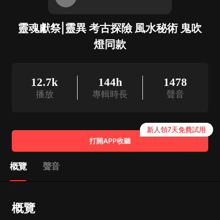
靈魂獻祭|靈異 考古探險 風水秘術 鬼吹
燈同款
12.7k
144h
1478
播放
專輯時長
聲音
新人領7天免費試用
打開APP收聽
概覽
聲音
概覽