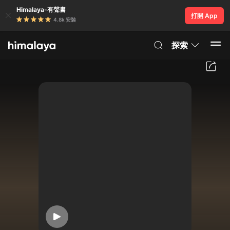
Himalaya-有聲書
打開 App
4.8k 安裝
探索