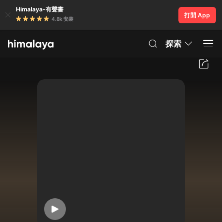
Himalaya-有聲書
打開 App
4.8k 安裝
探索