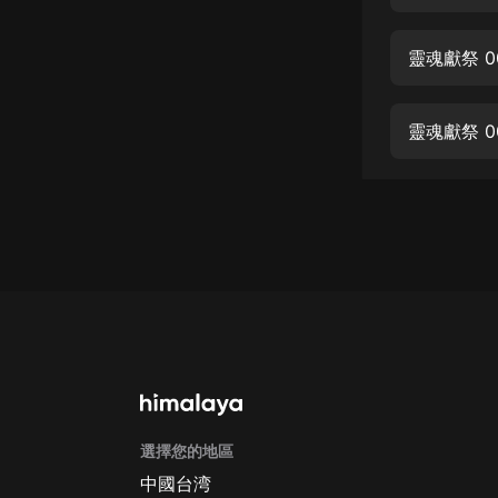
經典名著
人物傳記
靈魂獻祭 
電影
生活
靈魂獻祭 
英語
日語
課程
少兒教育
二次元
教育培訓
IT科技
選擇您的地區
汽車
中國台湾