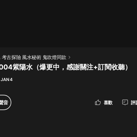
最佳女婿｜都市異能多人有聲劇｜一
種侃侃｜有聲小說
一種侃侃
米小圈上學記:一二三年級 | 暢銷出版
 考古探險 風水秘術 鬼吹燈同款
物
 004紫陽水（爆更中，感謝關注+訂閱收聽）
米小圈
 JAN 4
破壞者聯盟篇1-4季·猴子警長科學探
案記|寶寶巴士
寶寶巴士
聲音
喜歡
評
大奉打更人丨頭陀淵領銜多人有聲
劇|暢聽全集|王鶴棣、田曦薇主演影
視劇原著|賣報小郎君
頭陀淵講故事
總有這樣的歌只想一個人聽