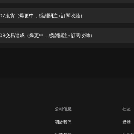
生命科學篇1-2·猴子警長科學探案記|
寶寶巴士科普
寶寶巴士
007鬼貨（爆更中，感謝關注+訂閱收聽）
【新民間劇場】我的老千江湖｜ 有聲
的紫襟｜ 魔幻千手
008交易達成（爆更中，感謝關注+訂閱收聽）
有聲的紫襟
《夜色鋼琴曲》
夜色鋼琴曲趙海洋
太荒吞天訣丨熱血玄幻丨紫襟領銜有
聲劇
有聲的紫襟
嫡女貴嫁 | 一刀蘇蘇團隊制作 | 古言
宮鬥重生爽文 多人有聲劇
公司信息
社區
一刀蘇蘇
中國大案紀實 | 每日一驚案！真實案
關於我們
媒體
件恐怖刑偵尚文
大舌頭尚文