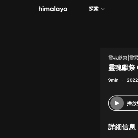
探索
全部
小說
個人成長
靈魂獻祭|靈異
相聲評書
靈魂獻祭
兒童
9min
2022
歷史
情感治愈
播放
健康養生
商業財經
詳細信息
廣播劇