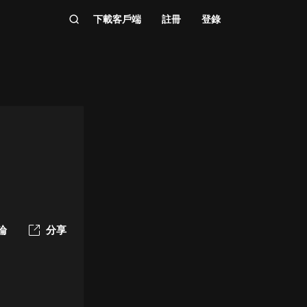
下載客戶端
註冊
登錄
論
分享