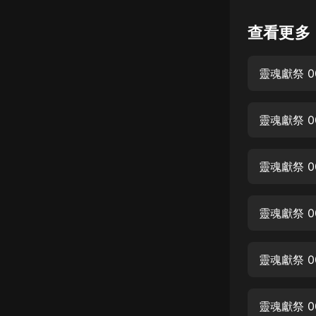
懸疑
查看更多
科幻
靈魂獻祭 
好書精講
外語
靈魂獻祭 
耽美
認知思維
靈魂獻祭 
人文
音樂
靈魂獻祭 
粵語
靈魂獻祭 
頭條
娛樂
靈魂獻祭 