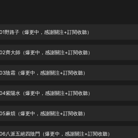
灰姑娘音樂
郭德綱於謙相聲全集
德雲社郭德綱相聲VIP
001野路子（爆更中，感謝關注+訂閱收聽）
安全警長啦咘啦哆·假期篇|新篇章加
更|寶寶巴士故事
002齊大師（爆更中，感謝關注+訂閱收聽）
寶寶巴士
凡人修仙傳|楊洋主演影視原著|薑廣
濤配音多播版本
003陰霜（爆更中，感謝關注+訂閱收聽）
光合積木
004紫陽水（爆更中，感謝關注+訂閱收聽）
摸金天師【第一季】（紫襟演播）
有聲的紫襟
005麻煩（爆更中，感謝關注+訂閱收聽）
無敵六皇子|爆笑穿越|無敵流皇子|安
燃領銜有聲小說
安燃
006八派五絕四陰門（爆更中，感謝關注+訂閱收聽）