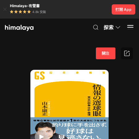
Himalaya-有聲書
打開 App
4.8k 安裝
探索
關注