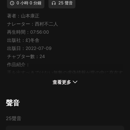
0 小時 0 分鐘
25 聲音
著者：山本康正
ナレーター：西村不二人
再生時間：07:56:00
出版社：幻冬舎
出版日：2022-07-09
チャプター數：24
作品紹介：
手を出すべきではない無數の虛偽情報が世の中に存在す
る。経営や投資において、フェイクや誤報を元に判斷を
查看更多
下せば損失は免れない。だが、一方でスイングをしなけ
れば利益を摑【←正字】めない。ビジネスでは正しい情
聲音
報が10あっても、大成功に結び付くのはたった1つ。ト
ッププレイヤーでも1割以上の成功率を得るのは困難だ
25聲音
が、彼らはその10の好機を見逃さずにバットを振り続
けている。本書では投資家である著者が、自ら実踐する