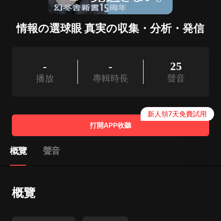
情報の選球眼 真実の収集・分析・発信
-
-
25
播放
專輯時長
聲音
新人領7天免費試用
打開APP收聽
概覽
聲音
概覽