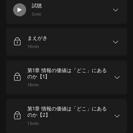
試聴
情報の収集・活用法を指南。真実を見極める眼と、利益
5min
を最大化する思考力を養う一冊。
これはサンプル音聲です。購入するとフルバージ
ョンをお聴きいただけます。
まえがき
16min
まえがき 時間：00:16:36
第1章 情報の価値は「どこ」にある
のか【1】
18min
第1章 情報の価値は「どこ」にあるのか【1】 時
間：00:18:48
第1章 情報の価値は「どこ」にある
のか【2】
13min
第1章 情報の価値は「どこ」にあるのか【2】 時
間：00:13:25