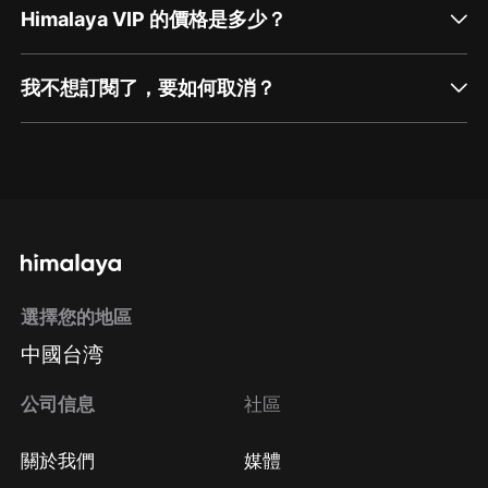
Himalaya VIP 的價格是多少？
我不想訂閱了，要如何取消？
通過網頁端訂閱如何取消？
點擊這裡
通過手機端訂閱如何取消？
選擇您的地區
Apple Store取消訂閱
中國台湾
方法
Google Play取消訂閱方法
公司信息
社區
關於我們
媒體