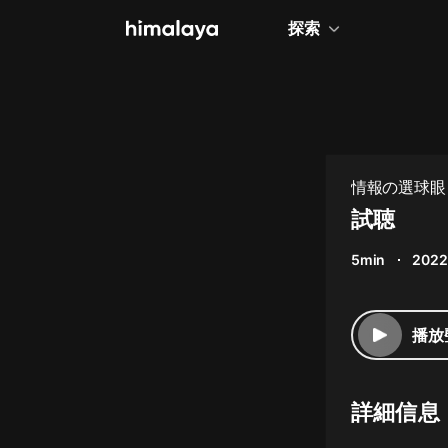
探索
全部
小說
個人成長
情報の選球眼
相聲評書
試聴
兒童
5min
2022
歷史
情感治愈
播放
健康養生
商業財經
詳細信息
廣播劇