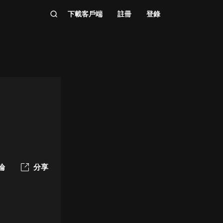
下載客戶端
註冊
登錄
論
分享