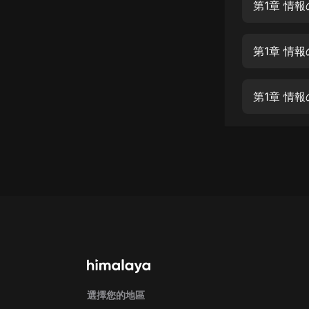
經典名著
第1章 情
人物傳記
第1章 情
電影
生活
第1章 情
英語
日語
課程
少兒教育
二次元
教育培訓
IT科技
汽車
選擇您的地區