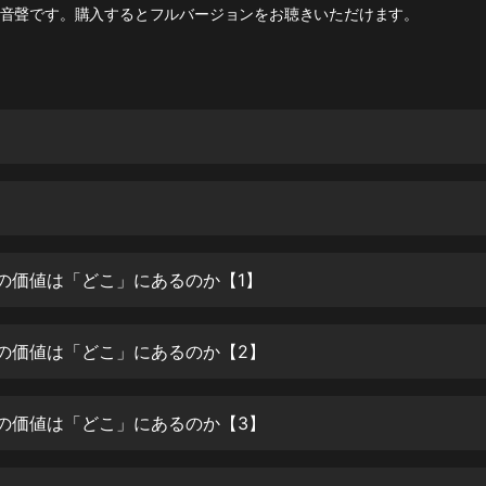
灰姑娘音樂
音聲です。購入するとフルバージョンをお聴きいただけます。
郭德綱於謙相聲全集
德雲社郭德綱相聲VIP
安全警長啦咘啦哆·假期篇|新篇章加
更|寶寶巴士故事
寶寶巴士
凡人修仙傳|楊洋主演影視原著|薑廣
濤配音多播版本
光合積木
報の価値は「どこ」にあるのか【1】
摸金天師【第一季】（紫襟演播）
報の価値は「どこ」にあるのか【2】
有聲的紫襟
無敵六皇子|爆笑穿越|無敵流皇子|安
報の価値は「どこ」にあるのか【3】
燃領銜有聲小說
安燃