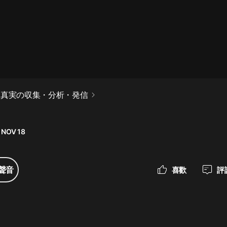
最佳女婿｜都市異能多人有聲劇｜一
種侃侃｜有聲小說
一種侃侃
米小圈上學記:一二三年級 | 暢銷出版
 真実の収集・分析・発信
物
米小圈
 NOV 18
破壞者聯盟篇1-4季·猴子警長科學探
案記|寶寶巴士
寶寶巴士
聲音
喜歡
評
大奉打更人丨頭陀淵領銜多人有聲
劇|暢聽全集|王鶴棣、田曦薇主演影
視劇原著|賣報小郎君
頭陀淵講故事
總有這樣的歌只想一個人聽