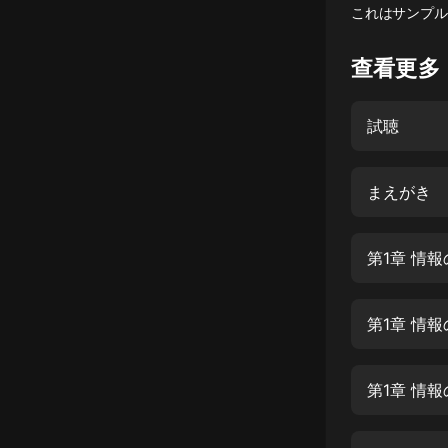
これはサンプル
懸疑
查看更多
科幻
好書精講
試聴
外語
耽美
まえがき
認知思維
第1章 情
人文
音樂
第1章 情
粵語
頭條
第1章 情
娛樂