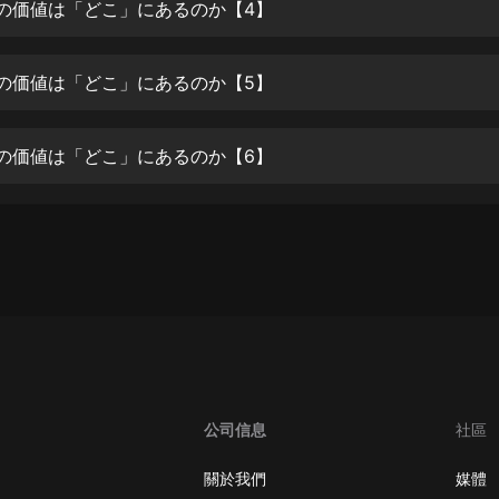
生命科學篇1-2·猴子警長科學探案記|
報の価値は「どこ」にあるのか【4】
寶寶巴士科普
寶寶巴士
報の価値は「どこ」にあるのか【5】
【新民間劇場】我的老千江湖｜ 有聲
的紫襟｜ 魔幻千手
有聲的紫襟
報の価値は「どこ」にあるのか【6】
《夜色鋼琴曲》
夜色鋼琴曲趙海洋
太荒吞天訣丨熱血玄幻丨紫襟領銜有
聲劇
有聲的紫襟
嫡女貴嫁 | 一刀蘇蘇團隊制作 | 古言
宮鬥重生爽文 多人有聲劇
一刀蘇蘇
公司信息
社區
中國大案紀實 | 每日一驚案！真實案
件恐怖刑偵尚文
關於我們
媒體
大舌頭尚文