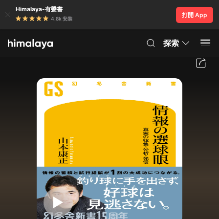
Himalaya-有聲書
打開 App
4.8k 安裝
探索