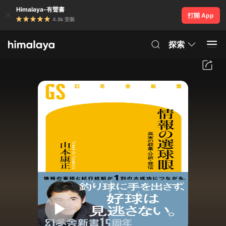
Himalaya-有聲書
打開 App
4.8k 安裝
探索