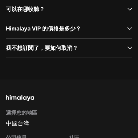
可以在哪收聽？
Himalaya VIP 的價格是多少？
我不想訂閱了，要如何取消？
通過網頁端訂閱如何取消？
點擊這裡
通過手機端訂閱如何取消？
選擇您的地區
Apple Store取消訂閱
中國台湾
方法
Google Play取消訂閱方法
公司信息
社區