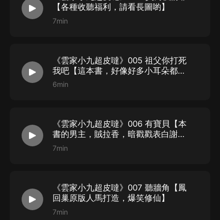
【各種收聽福利，請看長圖喲】
STAFF
7min
版權方：閱文集團
出品方：喜馬拉雅
《雲家小九超皮噠》005 祖父你打死
監制：小石榴、幻櫻空
我吧【這本書，好像好多小耳朵都看
原著：水清竹
過的，哈哈哈】
6min
劇組統籌：石頁
劇本整理：坐看雲起
音頻剪輯：毛一
《雲家小九超皮噠》006 有寶貝【本
書的男主，賊拉香，暗戳戳表白謝必
音頻后期：毛客
安】
7min
福利策劃：雙魚座的pj
開篇制作：妙兒姐
畫師：銀竹
《雲家小九超皮噠》007 聽牆角【鳳
回巢原版人馬打造，爆笑修仙】
購買須知
7min