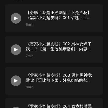
妙兒姐：雲初玖、旁白
謝必安：帝北溟
【必聽！我是正經劇情，不是片花】
衍 予：白墨宇、雲嘯海、血無極等
《雲家小九超皮噠》001 穿越，且打
非 吾：雲嘯天、曲長老、週管事等
劫了個美男！
6min
江流皮：暗風、鳳鳴、雲初霸、軒轅掌門等
良 影:雲初易、暗隱、蕭長老、雲長勝等
《雲家小九超皮噠》002 男神要煉了
香嵐兒：雲初舞、小火、吃瓜群眾等
我！？【第一集改編廣播劇，內容是
張莫汐：蘇嫣然、雲初珊、青年弟子等
連著的不要跳過】
7min
錦 華：蘇雲、吃瓜群眾、青年弟子等
小 靠：雲初爾、羅隱、齊華等
不 浪：雲初肆、羅凡、劉慶華等
《雲家小九超皮噠》003 男神男神我
烏雲醬：白墨柔、雲初石、青絲等
愛你【逗比無下限，妙兒姐錄的都不
好意思了】
8min
石 頁：春雨、小黑鳥、雲初琪等
月白花繁：蘇長老、吃瓜群眾、青年弟子等
淵人說：季管家、白鵬、幽峰主等
《雲家小九超皮噠》004 負樹枝請罪