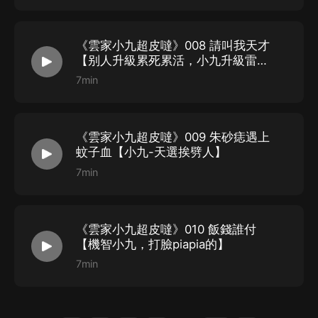
1、本作品為付費有聲書，前100集為免費試聽，購買成
功后，即可收聽。
《雲家小九超皮噠》008 請叫我天才
2、版權歸原作者所有，嚴禁翻錄成任何形式，嚴禁在任
【别人升級累死累活，小九升級雷劈
何第三方平臺傳播，違者將追究其法律責任。
即可】
7min
3、如在充值／購買環節遇到問題，您可通過頁面右上方
按鈕，將頁面分享至微信內使用微信支付完成購買。
4、在購買過程中，如果您有任何問題，可以按以下步驟
《雲家小九超皮噠》009 朱砂痣遇上
蚊子血【小九-天選挨劈人】
谘詢在線客服：
7min
第一步：您可在喜馬拉雅APP【賬號-聯系客服】中谘詢
在線客服；
第二步：如果您無法聯系上APP內在線客服，可關注
《雲家小九超皮噠》010 飯錢誰付
【喜馬拉雅APP】公眾號，通過下方菜單欄里【我的-在
【機智小九，打臉piapia的】
線客服】谘詢在線客服；
7min
第三步：如果在線客服都未取得聯系，也可撥打客服電
話：400-838-5616