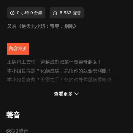
0 小時 0 分鐘
6,633 聲音
又名《逆天九小姐：帝尊，别跑》
內容簡介
王牌特工雲玖，穿越成鄴城第一廢柴奇葩女！
本小姐長得黑？化繭成蝶，亮瞎你的鈦金勢利眼！
本小姐是廢柴？天雷在手！劈的你外焦里嫩香噴噴！
一張利嘴走天下，誓要桃花遍地開！
查看更多
某尊陰沉臉：“你招一朵，我就砍一朵！”
某女挑眉：
“你砍我桃花，我虐你白蓮，咱倆絕配！”
聲音
CAST
（排名不分前后）
6633聲音