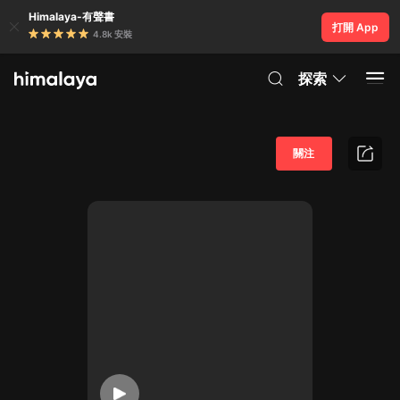
Himalaya-有聲書
打開 App
4.8k 安裝
探索
關注