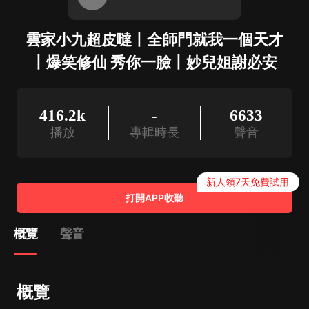
雲家小九超皮噠丨全師門就我一個天才
丨爆笑修仙 秀你一臉丨妙兒姐謝必安
416.2k
-
6633
播放
專輯時長
聲音
新人領7天免費試用
打開APP收聽
概覽
聲音
概覽