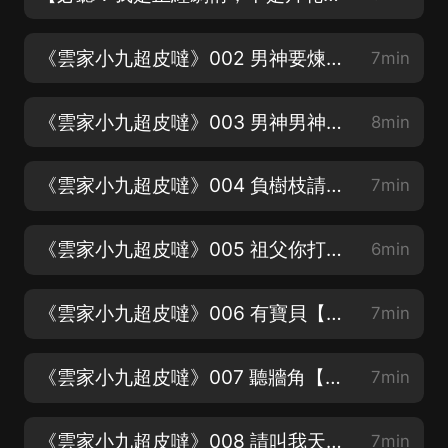
《雲家小九超皮噠》002 男神要煉了我！？【第一集改編廣播劇，內容是連著的不要跳過】
7min
《雲家小九超皮噠》003 男神男神我愛你【逗比無下限，妙兒姐錄的都不好意思了】
8min
《雲家小九超皮噠》004 負樹枝請罪【各種收聽福利，請看長圖喲】
7min
《雲家小九超皮噠》005 祖父你打死我吧【這本書，好像好多小耳朵都看過的，哈哈哈】
6min
《雲家小九超皮噠》006 有寶貝【本書的男主，賊拉香，暗戳戳表白謝必安】
7min
《雲家小九超皮噠》007 聽牆角【鳳回巢原版人馬打造，爆笑修仙】
7min
《雲家小九超皮噠》008 請叫我天才【别人升級累死累活，小九升級雷劈即可】
7min