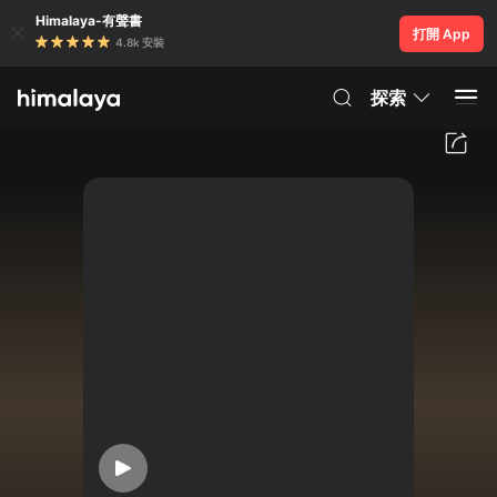
Himalaya-有聲書
打開 App
4.8k 安裝
探索