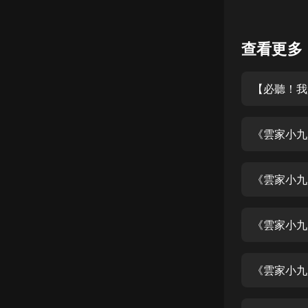
懸疑
查看更多
科幻
好書精講
外語
耽美
認知思維
人文
音樂
《雲家小九
粵語
頭條
娛樂