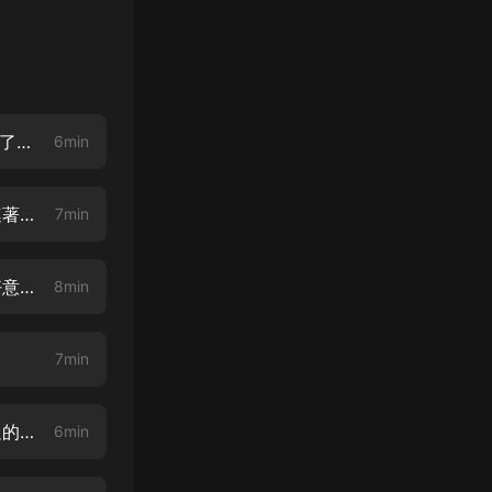
【必聽！我是正經劇情，不是片花】《雲家小九超皮噠》001 穿越，且打劫了個美男！
6min
《雲家小九超皮噠》002 男神要煉了我！？【第一集改編廣播劇，內容是連著的不要跳過】
7min
《雲家小九超皮噠》003 男神男神我愛你【逗比無下限，妙兒姐錄的都不好意思了】
8min
7min
《雲家小九超皮噠》005 祖父你打死我吧【這本書，好像好多小耳朵都看過的，哈哈哈】
6min