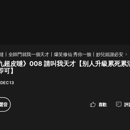
最佳女婿｜都市異能多人有聲劇｜一
種侃侃｜有聲小說
一種侃侃
米小圈上學記:一二三年級 | 暢銷出版
噠丨全師門就我一個天才丨爆笑修仙 秀你一臉丨妙兒姐謝必安
物
九超皮噠》008 請叫我天才【别人升級累死累
米小圈
即可】
破壞者聯盟篇1-4季·猴子警長科學探
案記|寶寶巴士
 DEC 13
寶寶巴士
大奉打更人丨頭陀淵領銜多人有聲
聲音
喜歡
評
劇|暢聽全集|王鶴棣、田曦薇主演影
視劇原著|賣報小郎君
頭陀淵講故事
總有這樣的歌只想一個人聽