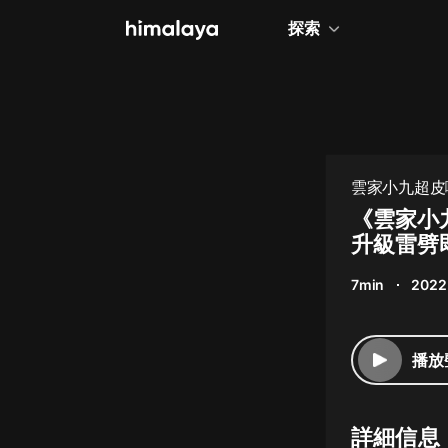
探索
全部
小說
個人成長
雲家小九超皮
相聲評書
《雲家小
升級雷劈
兒童
7min
2022
歷史
情感治愈
播放
健康養生
商業財經
詳細信息
廣播劇