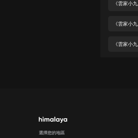
經典名著
《雲家小九
人物傳記
《雲家小九
電影
生活
《雲家小九
英語
日語
課程
少兒教育
二次元
教育培訓
IT科技
汽車
選擇您的地區