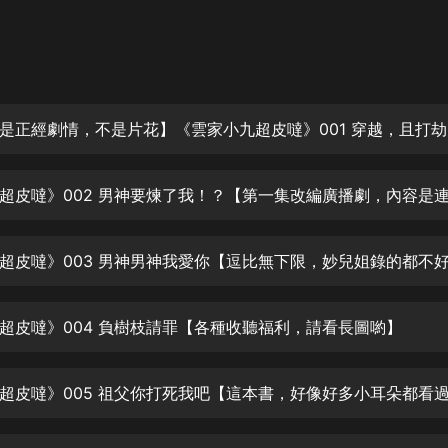
灰姑娘音樂
郭德綱於謙相聲全集
德雲社郭德綱相聲VIP
安全警長啦咘啦哆·假期篇|新篇章加
更|寶寶巴士故事
寶寶巴士
凡人修仙傳|楊洋主演影視原著|薑廣
濤配音多播版本
光合積木
摸金天師【第一季】（紫襟演播）
有聲的紫襟
超皮噠》004 負樹枝請罪【各種收聽福利，請看長圖喲】
無敵六皇子|爆笑穿越|無敵流皇子|安
燃領銜有聲小說
安燃