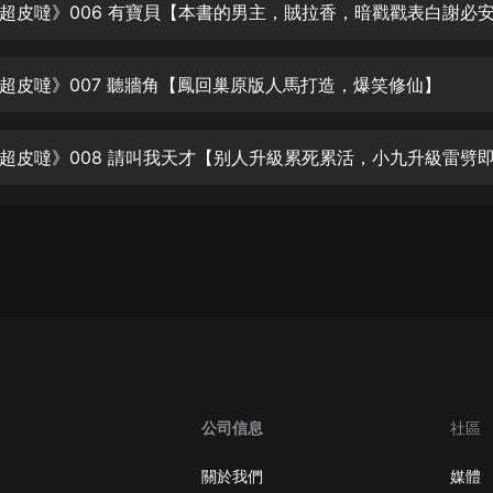
生命科學篇1-2·猴子警長科學探案記|
超皮噠》006 有寶貝【本書的男主，賊拉香，暗戳戳表白謝必
寶寶巴士科普
寶寶巴士
超皮噠》007 聽牆角【鳳回巢原版人馬打造，爆笑修仙】
【新民間劇場】我的老千江湖｜ 有聲
的紫襟｜ 魔幻千手
有聲的紫襟
超皮噠》008 請叫我天才【别人升級累死累活，小九升級雷劈
《夜色鋼琴曲》
夜色鋼琴曲趙海洋
太荒吞天訣丨熱血玄幻丨紫襟領銜有
聲劇
有聲的紫襟
嫡女貴嫁 | 一刀蘇蘇團隊制作 | 古言
宮鬥重生爽文 多人有聲劇
一刀蘇蘇
公司信息
社區
中國大案紀實 | 每日一驚案！真實案
件恐怖刑偵尚文
關於我們
媒體
大舌頭尚文