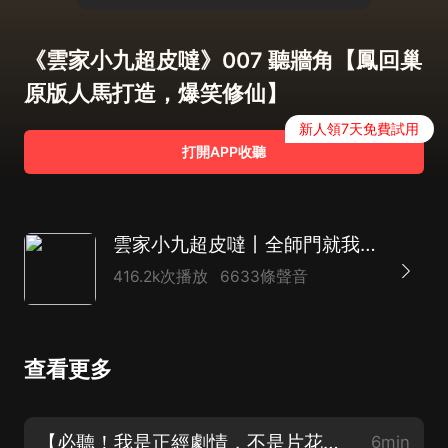
《雲家小九超皮噠》007 聽牆角【鳳回巢
原版人馬打造，爆笑修仙】
新人領7天免費試用
打開APP收聽
雲家小九超皮噠丨全師門就我一個天才丨爆笑修仙 秀你一臉丨妙兒姐謝必安
416.2k次播放
6633條聲音
查看更多
【必聽！我是正經劇情，不是片花】《雲家小九超皮噠》001 穿越，且打劫了個美男！
6min