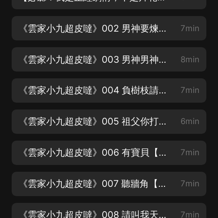
《雲家小九超皮噠》002 男神要煉了我！？【第一集改編廣播劇，內容是連著的不要跳過】
7min
《雲家小九超皮噠》003 男神男神我愛你【逗比無下限，妙兒姐錄的都不好意思了】
8min
《雲家小九超皮噠》004 負樹枝請罪【各種收聽福利，請看長圖喲】
7min
《雲家小九超皮噠》005 祖父你打死我吧【這本書，好像好多小耳朵都看過的，哈哈哈】
6min
《雲家小九超皮噠》006 有寶貝【本書的男主，賊拉香，暗戳戳表白謝必安】
7min
《雲家小九超皮噠》007 聽牆角【鳳回巢原版人馬打造，爆笑修仙】
7min
《雲家小九超皮噠》008 請叫我天才【别人升級累死累活，小九升級雷劈即可】
7min