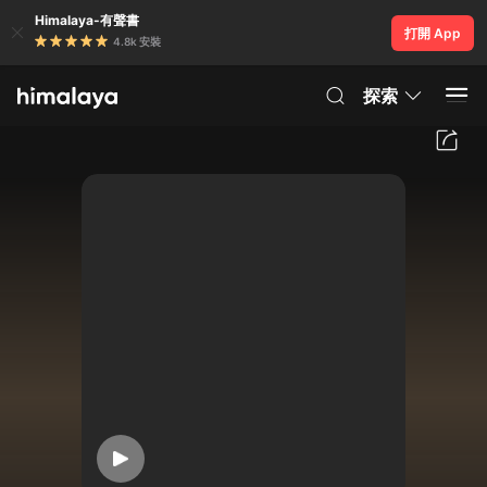
Himalaya-有聲書
打開 App
4.8k 安裝
探索