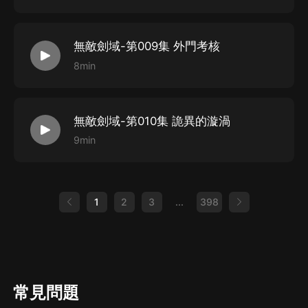
飾配：千長老
代表作：
《我有一劍》鎮族長老
無敵劍域-第009集 外門考核
《靈境行者》貪婪神將
8min
小崴崴_紫襟劇社
飾配：秦夕月
無敵劍域-第010集 詭異的漩渦
代表作：
9min
《龍族》上杉繪梨衣
《我有一劍》二丫
酒鯉_紫襟劇社
1
2
3
...
398
飾配：趙寒月 鳳羽
代表作：
《龍族》蘇恩曦
《我有一劍》辭柔
常見問題
樹袋熊_紫襟劇社