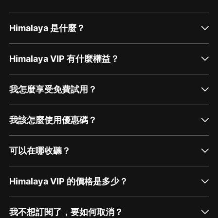
飾配：黃衛長
代表作：
Himalaya 是什麼？
《龍族》芬格爾
《
1000
級》髏本偉
Himalaya VIP 有什麼權益？
帝繁音
飾配：蘇小小
我怎麼享受免費試用？
代表作：
《天字第一當》塗山香月
我該怎麼使用優惠碼？
《通天法則》南宮娊枂
正浩_紫襟劇社
飾配：司徒榮
可以在哪收聽？
代表作：
《訓魔》姬武
Himalaya VIP 的價格是多少？
《這遊戲也太真實了》方長
戚曉_紫襟劇社
我不想訂閱了，要如何取消？