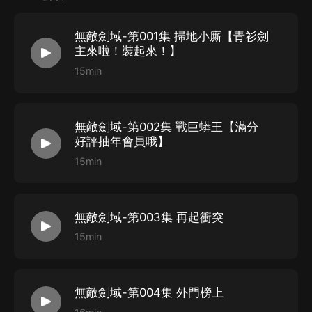
飾配：楊瑤
代表作：
無敵劍域-第001集 掃地小廝【青衫劍
《龍族》夏彌
主來啦！裝起來！】
《我有一劍》葉觀止
15min
酥栗
飾配：寶兒
無敵劍域-第002集 戰巨蟒王【滿分
代表作：
好評抽年會員哦】
《我有一劍》執劍者
15min
《夜的命名術》黑蜘蛛
陳生_紫襟劇社
飾配 徐管事 蠻獅
無敵劍域-第003集 再起衝突
代表作：
15min
《大王饒命》 張衛雨
《這遊戲也太真實了》 蚊子
無敵劍域-第004集 外門榜上
浪潮_紫襟劇社