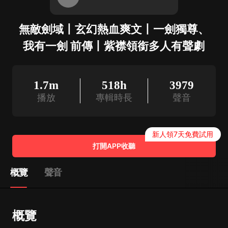
無敵劍域丨玄幻熱血爽文丨一劍獨尊、
我有一劍 前傳丨紫襟領銜多人有聲劇
1.7m
518h
3979
播放
專輯時長
聲音
新人領7天免費試用
打開APP收聽
概覽
聲音
概覽