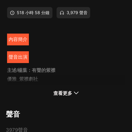
518 小時 58 分鐘
3,979 聲音
內容簡介
聲音出演
主述
/
楊葉：有聲的紫襟
優雅_紫襟劇社
飾配：幕老
查看更多
代表作：
《夜的命名術》李叔同
聲音
《靈境行者》李東澤
軟軟_紫襟劇社
3979聲音