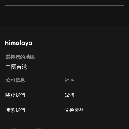
飾配：冷心然
通過網頁端訂閱如何取消？
代表作：
點擊這裡
《天字第一當》東方韻娣
《夜的命名術》李長青
通過手機端訂閱如何取消？
三金_紫襟劇社
飾配：王陰陽
代表作：
選擇您的地區
Apple Store取消訂閱
《太荒吞天決》 白凜
中國台湾
方法
Google Play取消訂閱方法
《我用閒書成聖人》 烏雞哥
公司信息
社區
呼呼哈哈波_紫襟劇社
飾配：董無傷
關於我們
媒體
代表作
《大王饒命》聶廷，李一笑
聯繫我們
兌換權益
《夜的命名術》幻羽，路廣義
霧封華-紫襟劇社