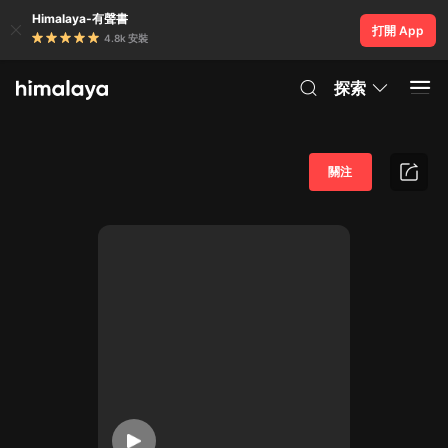
Himalaya-有聲書
打開 App
4.8k 安裝
探索
關注