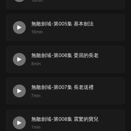
16min
飾配：司徒博
代表作：
《我有一劍》葉擎
無敵劍域-第005集 基本劍法
《太荒吞天決》柳無邪
16min
曉洱_紫襟劇社
飾配：慕容妖
代表作：
無敵劍域-第006集 委屈的長老
《龍族》陳墨瞳
8min
《這遊戲也太真實了》夏鹽
池訉
無敵劍域-第007集 長老送禮
飾配：杜修
7min
代表作：
《民間詭聞實錄》劉文三
《我的姐夫是太子》朱高熾
無敵劍域-第008集 震驚的寶兒
有聲工匠
7min