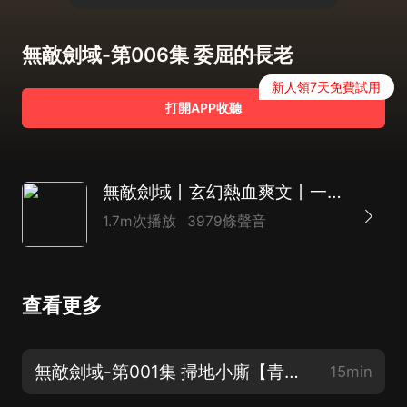
無敵劍域-第006集 委屈的長老
新人領7天免費試用
打開APP收聽
無敵劍域丨玄幻熱血爽文丨一劍獨尊、我有一劍 前傳丨紫襟領銜多人有聲劇
1.7m次播放
3979條聲音
查看更多
無敵劍域-第001集 掃地小廝【青衫劍主來啦！裝起來！】
15min