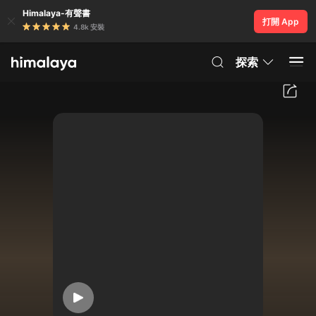
Himalaya-有聲書
打開 App
4.8k 安裝
探索