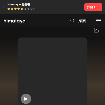
Himalaya-有聲書
打開 App
4.8k 安裝
探索