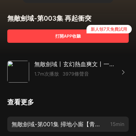
無敵劍域-第003集 再起衝突
新人領7天免費試用
打開APP收聽
無敵劍域丨玄幻熱血爽文丨一劍獨尊、我有一劍 前傳丨紫襟領銜多人有聲劇
1.7m次播放
3979條聲音
查看更多
無敵劍域-第001集 掃地小廝【青衫劍主來啦！裝起來！】
15min