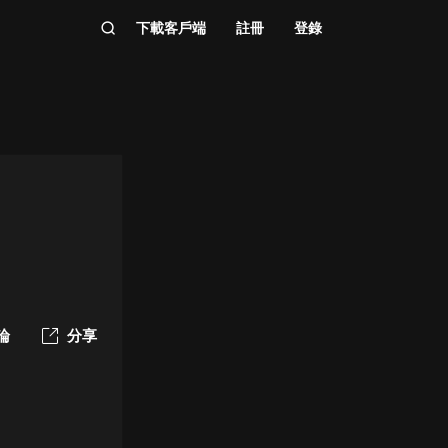
下載客戶端
註冊
登錄
論
分享