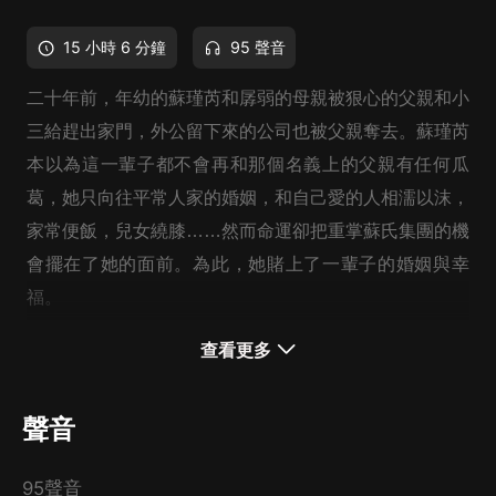
15 小時 6 分鐘
95 聲音
二十年前，年幼的蘇瑾芮和孱弱的母親被狠心的父親和小
三給趕出家門，外公留下來的公司也被父親奪去。蘇瑾芮
本以為這一輩子都不會再和那個名義上的父親有任何瓜
葛，她只向往平常人家的婚姻，和自己愛的人相濡以沫，
家常便飯，兒女繞膝……然而命運卻把重掌蘇氏集團的機
會擺在了她的面前。為此，她賭上了一輩子的婚姻與幸
福。
慕容宇彬迫於爺爺的壓力娶了蘇瑾芮，卻對她誤解頗深。
查看更多
一段以交易為開始的孽緣，究竟能否守得雲開見月明？
聲音
95聲音