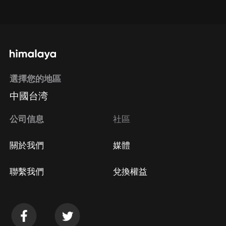
點擊這裡
通過手機端訂閱如何取消？
選擇您的地區
Apple Store取消訂閱
中國台湾
方法
Google Play取消訂閱方法
公司信息
社區
關於我們
媒體
聯繫我們
兌換權益