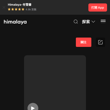
Himalaya-有聲書
打開 App
4.8k 安裝
探索
關注