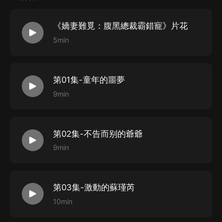
《嬌妻難覓：腹黑總裁霸錯寵》片花
5min
第01集-童年的噩夢
9min
第02集-不告而别的爺爺
9min
第03集-激動的蘇瑾芮
10min