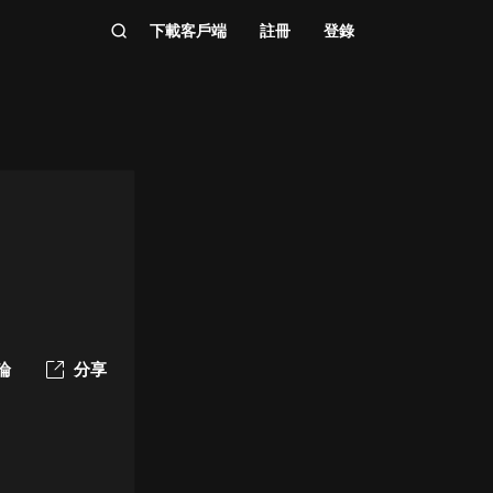
下載客戶端
註冊
登錄
論
分享