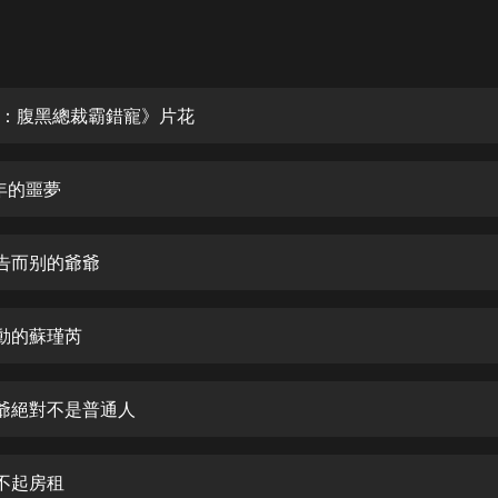
灰姑娘音樂
郭德綱於謙相聲全集
德雲社郭德綱相聲VIP
：腹黑總裁霸錯寵》片花
安全警長啦咘啦哆·假期篇|新篇章加
更|寶寶巴士故事
童年的噩夢
寶寶巴士
凡人修仙傳|楊洋主演影視原著|薑廣
濤配音多播版本
不告而别的爺爺
光合積木
激動的蘇瑾芮
摸金天師【第一季】（紫襟演播）
有聲的紫襟
爺爺絕對不是普通人
無敵六皇子|爆笑穿越|無敵流皇子|安
燃領銜有聲小說
安燃
交不起房租