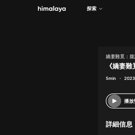
探索
全部
小說
個人成長
嬌妻難覓：腹黑
相聲評書
《嬌妻難
兒童
5min
2023
歷史
情感治愈
播放
健康養生
商業財經
詳細信息
廣播劇