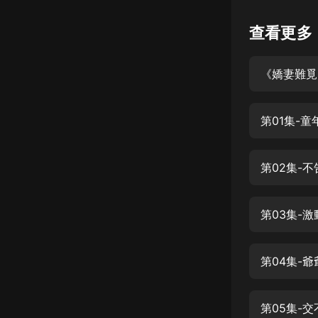
懸疑
查看更多
科幻
《嬌妻難覓
好書精講
外語
第01集-
耽美
認知思維
第02集-
人文
音樂
第03集-
粵語
第04集-
頭條
娛樂
第05集-