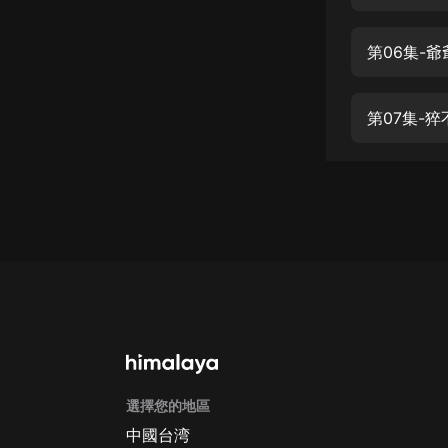
經典名著
人物傳記
第06集-
電影
生活
第07集-
英語
日語
課程
少兒教育
二次元
教育培訓
IT科技
選擇您的地區
汽車
中國台湾