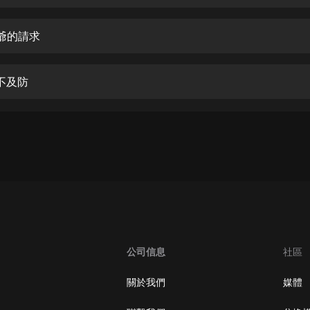
生命科學篇1-2·猴子警長科學探案記|
寶寶巴士科普
寶寶巴士
爺爺的請求
【新民間劇場】我的老千江湖｜ 有聲
的紫襟｜ 魔幻千手
猝不及防
有聲的紫襟
《夜色鋼琴曲》
夜色鋼琴曲趙海洋
太荒吞天訣丨熱血玄幻丨紫襟領銜有
聲劇
有聲的紫襟
嫡女貴嫁 | 一刀蘇蘇團隊制作 | 古言
宮鬥重生爽文 多人有聲劇
公司信息
社區
一刀蘇蘇
中國大案紀實 | 每日一驚案！真實案
關於我們
媒體
件恐怖刑偵尚文
大舌頭尚文