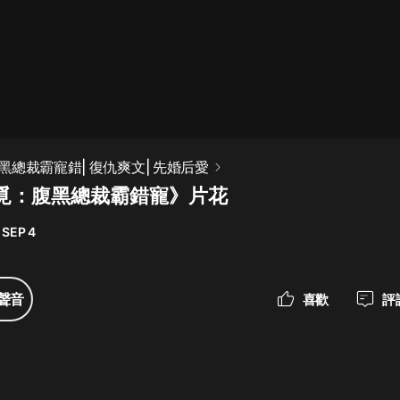
最佳女婿｜都市異能多人有聲劇｜一
種侃侃｜有聲小說
一種侃侃
米小圈上學記:一二三年級 | 暢銷出版
總裁霸寵錯| 復仇爽文| 先婚后愛
物
覓：腹黑總裁霸錯寵》片花
米小圈
 SEP 4
破壞者聯盟篇1-4季·猴子警長科學探
案記|寶寶巴士
寶寶巴士
聲音
喜歡
評
大奉打更人丨頭陀淵領銜多人有聲
劇|暢聽全集|王鶴棣、田曦薇主演影
視劇原著|賣報小郎君
頭陀淵講故事
總有這樣的歌只想一個人聽