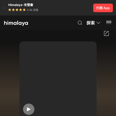
Himalaya-有聲書
打開 App
4.8k 安裝
探索