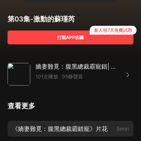
第03集-激動的蘇瑾芮
新人領7天免費試用
打開APP收聽
嬌妻難覓：腹黑總裁霸寵錯| 復仇爽文| 先婚后愛
101次播放
95條聲音
查看更多
《嬌妻難覓：腹黑總裁霸錯寵》片花
5min