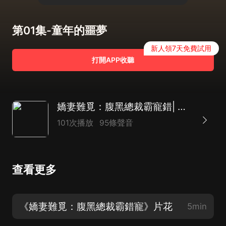
第01集-童年的噩夢
新人領7天免費試用
打開APP收聽
嬌妻難覓：腹黑總裁霸寵錯| 復仇爽文| 先婚后愛
101次播放
95條聲音
查看更多
《嬌妻難覓：腹黑總裁霸錯寵》片花
5min