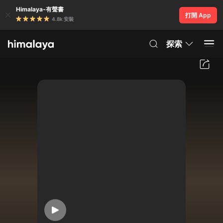
Himalaya-有聲書
打開 App
4.8k 安裝
探索