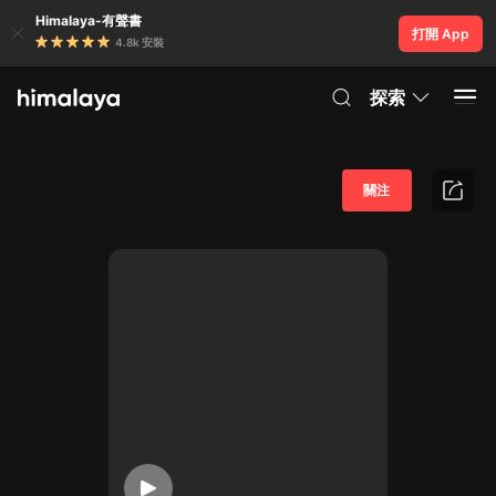
Himalaya-有聲書
打開 App
4.8k 安裝
探索
關注