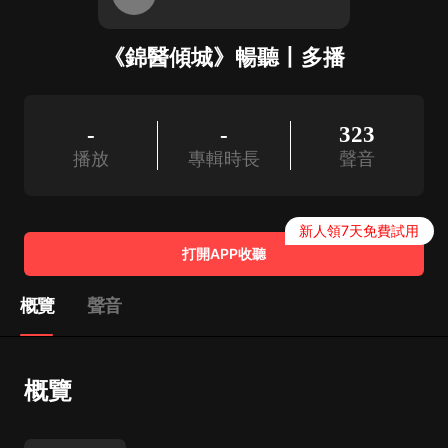
《錦醫傾城》暢聽丨多播
-
-
323
播放
專輯時長
聲音
新人領7天免費試用
打開APP收聽
概覽
聲音
概覽