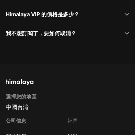
Himalaya VIP 的價格是多少？
我不想訂閱了，要如何取消？
通過網頁端訂閱如何取消？
點擊這裡
通過手機端訂閱如何取消？
選擇您的地區
Apple Store取消訂閱
中國台湾
方法
Google Play取消訂閱方法
公司信息
社區