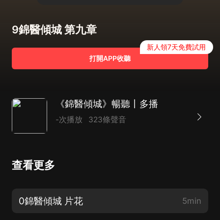
9錦醫傾城 第九章
新人領7天免費試用
打開APP收聽
《錦醫傾城》暢聽丨多播
-次播放
323條聲音
查看更多
0錦醫傾城 片花
5min