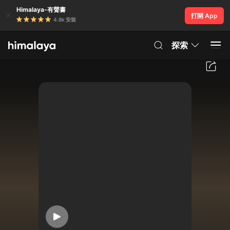
Himalaya-有聲書
打開 App
4.8k 安裝
探索