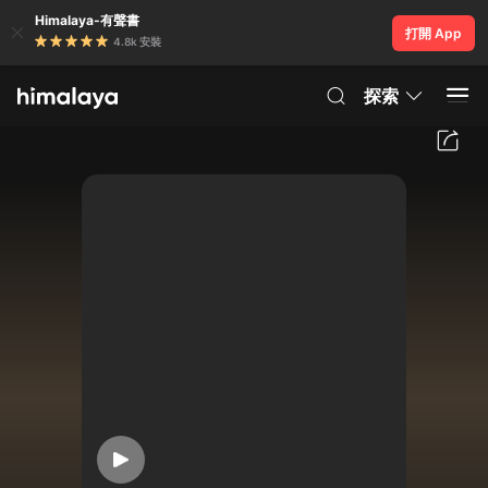
Himalaya-有聲書
打開 App
4.8k 安裝
探索