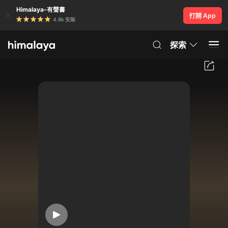
Himalaya-有聲書
打開 App
4.8k 安裝
探索