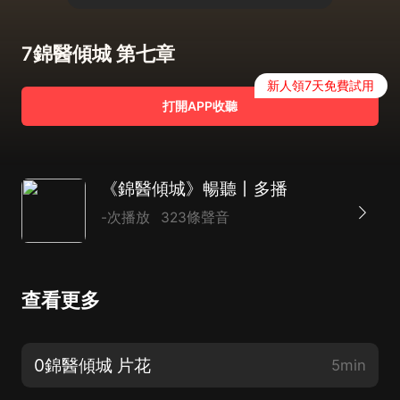
7錦醫傾城 第七章
新人領7天免費試用
打開APP收聽
《錦醫傾城》暢聽丨多播
-次播放
323條聲音
查看更多
0錦醫傾城 片花
5min