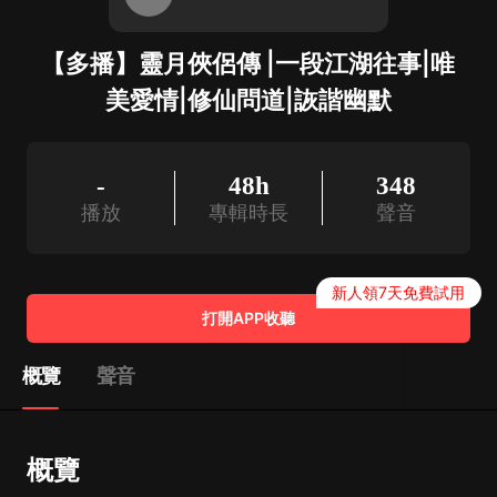
【多播】靈月俠侶傳 |一段江湖往事|唯
美愛情|修仙問道|詼諧幽默
-
48h
348
播放
專輯時長
聲音
新人領7天免費試用
打開APP收聽
概覽
聲音
概覽