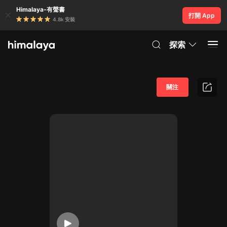
Himalaya-有聲書
打開 App
4.8k 安裝
探索
關注