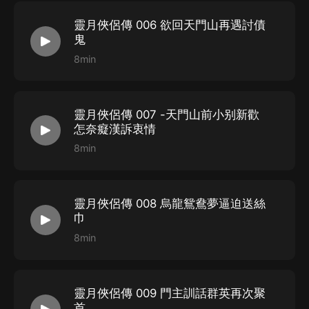
靈月俠侶傳 006 欲回天門山再遇討債
鬼
8min
靈月俠侶傳 007 -天門山前小别新歡
怎奈癡漢訴衷情
8min
靈月俠侶傳 008 烏龍鴛鴦夢逼迫送絲
巾
8min
靈月俠侶傳 009 門主訓話群英再次聚
首