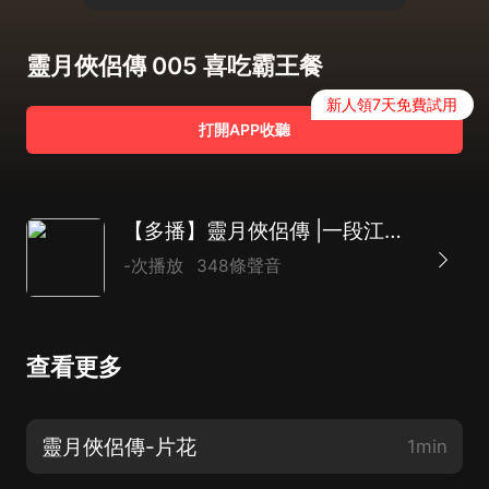
靈月俠侶傳 005 喜吃霸王餐
新人領7天免費試用
打開APP收聽
【多播】靈月俠侶傳 |一段江湖往事|唯美愛情|修仙問道|詼諧幽默
-次播放
348條聲音
查看更多
靈月俠侶傳-片花
1min