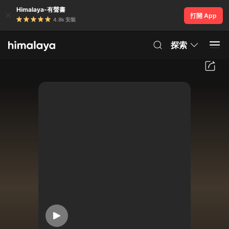
Himalaya-有聲書
打開 App
4.8k 安裝
探索