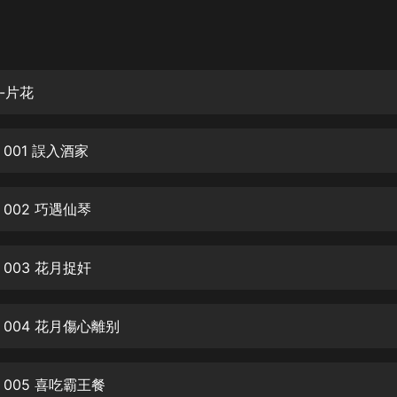
灰姑娘音樂
郭德綱於謙相聲全集
德雲社郭德綱相聲VIP
-片花
安全警長啦咘啦哆·假期篇|新篇章加
更|寶寶巴士故事
001 誤入酒家
寶寶巴士
凡人修仙傳|楊洋主演影視原著|薑廣
濤配音多播版本
002 巧遇仙琴
光合積木
003 花月捉奸
摸金天師【第一季】（紫襟演播）
有聲的紫襟
004 花月傷心離别
無敵六皇子|爆笑穿越|無敵流皇子|安
燃領銜有聲小說
安燃
005 喜吃霸王餐