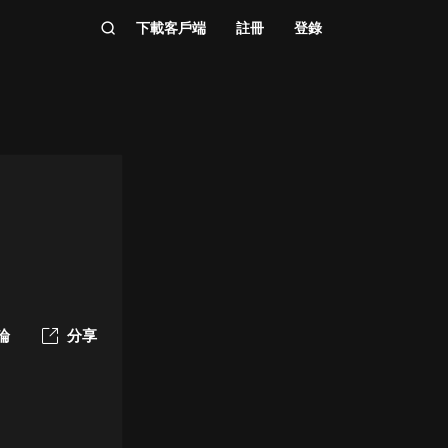
下載客戶端
註冊
登錄
論
分享