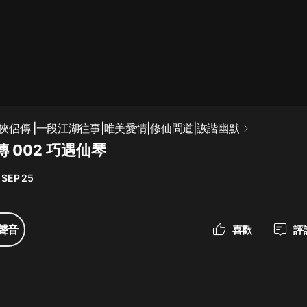
最佳女婿｜都市異能多人有聲劇｜一
種侃侃｜有聲小說
一種侃侃
米小圈上學記:一二三年級 | 暢銷出版
俠侶傳 |一段江湖往事|唯美愛情|修仙問道|詼諧幽默
物
 002 巧遇仙琴
米小圈
 SEP 25
破壞者聯盟篇1-4季·猴子警長科學探
案記|寶寶巴士
寶寶巴士
聲音
喜歡
評
大奉打更人丨頭陀淵領銜多人有聲
劇|暢聽全集|王鶴棣、田曦薇主演影
視劇原著|賣報小郎君
頭陀淵講故事
總有這樣的歌只想一個人聽