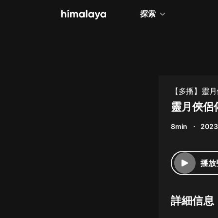
探索
全部
小說
個人成長
【多播】靈月
相聲評書
靈月俠侶傳
兒童
8min
2023
歷史
情感治愈
播放
健康養生
商業財經
詳細信息
廣播劇