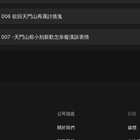
生命科學篇1-2·猴子警長科學探案記|
寶寶巴士科普
寶寶巴士
 006 欲回天門山再遇討債鬼
【新民間劇場】我的老千江湖｜ 有聲
的紫襟｜ 魔幻千手
 007 -天門山前小别新歡怎奈癡漢訴衷情
有聲的紫襟
《夜色鋼琴曲》
夜色鋼琴曲趙海洋
太荒吞天訣丨熱血玄幻丨紫襟領銜有
聲劇
有聲的紫襟
嫡女貴嫁 | 一刀蘇蘇團隊制作 | 古言
宮鬥重生爽文 多人有聲劇
公司信息
社區
一刀蘇蘇
中國大案紀實 | 每日一驚案！真實案
關於我們
媒體
件恐怖刑偵尚文
大舌頭尚文