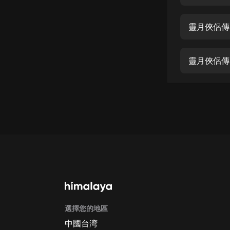
經典名著
人物傳記
靈月俠侶傳
電影
生活
靈月俠侶傳
英語
日語
課程
少兒教育
二次元
教育培訓
IT科技
選擇您的地區
汽車
中國台湾