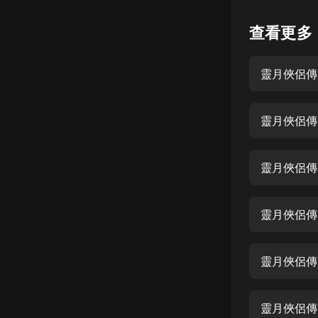
懸疑
查看更多
科幻
靈月俠侶傳
好書精講
外語
靈月俠侶傳 
耽美
認知思維
靈月俠侶傳 
人文
音樂
靈月俠侶傳 
粵語
靈月俠侶傳 
頭條
娛樂
靈月俠侶傳 