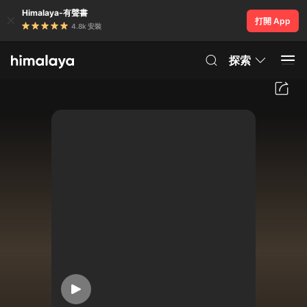
Himalaya-有聲書
打開 App
4.8k 安裝
探索