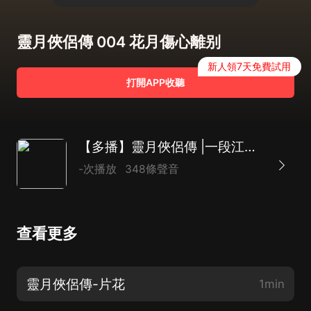
靈月俠侶傳 004 花月傷心離别
新人領7天免費試用
打開APP收聽
【多播】靈月俠侶傳 |一段江湖往事|唯美愛情|修仙問道|詼諧幽默
-次播放
348條聲音
查看更多
靈月俠侶傳-片花
1min