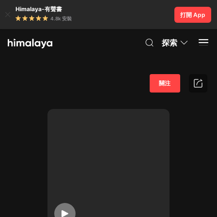
Himalaya-有聲書
打開 App
4.8k 安裝
探索
關注