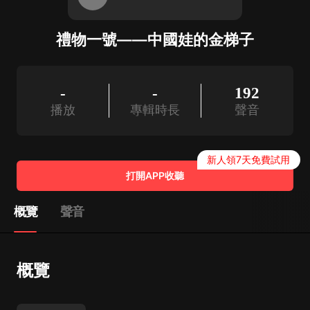
禮物一號——中國娃的金梯子
-
-
192
播放
專輯時長
聲音
新人領7天免費試用
打開APP收聽
概覽
聲音
概覽