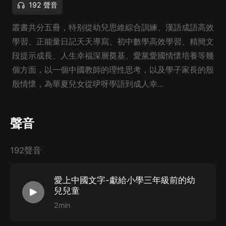
192 聲音
叢書共分五冊，特别從幼兒思維綜合訓練、漢語成語高效
學習、正能量日記天天導寫、初中數學高效學習、精簡文
段提示成長、人生幸福深層奠基、愛黨愛國情懷培養等幾
個方面，以一個中國教師的理性思考，以及學子家長的殷
殷情懷，為華夏兒女從吚呀學語到成人幸...
聲音
192聲音
愛上中國文字-獻給小學三年級前的幼
兒兒童
2min