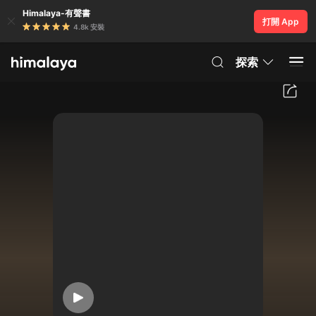
Himalaya-有聲書
打開 App
4.8k 安裝
探索