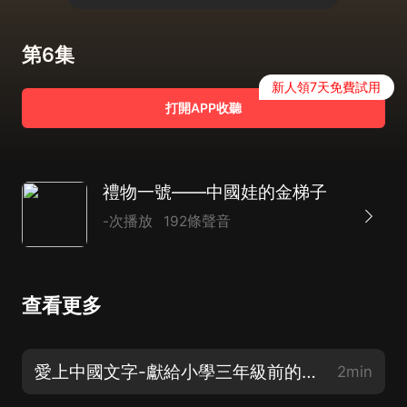
第6集
新人領7天免費試用
打開APP收聽
禮物一號——中國娃的金梯子
-次播放
192條聲音
查看更多
愛上中國文字-獻給小學三年級前的幼兒兒童
2min