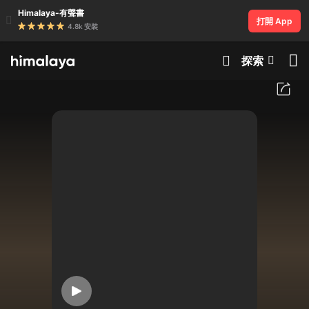
Himalaya-有聲書
打開 App
4.8k 安裝
探索