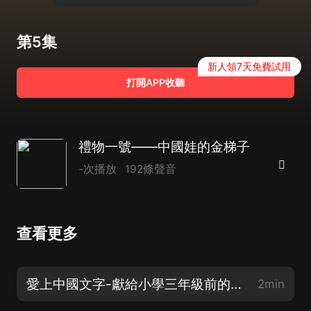
第5集
新人領7天免費試用
打開APP收聽
禮物一號——中國娃的金梯子
-次播放
192條聲音
查看更多
愛上中國文字-獻給小學三年級前的幼兒兒童
2min