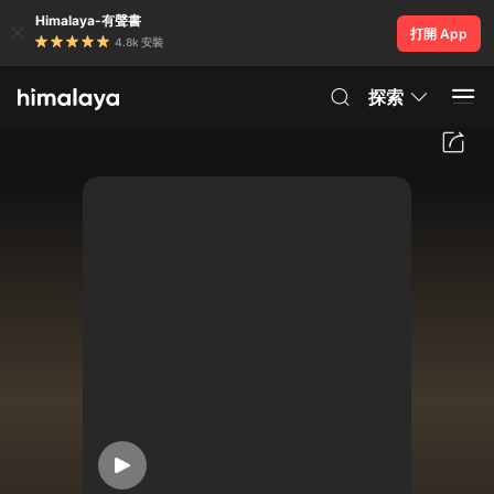
Himalaya-有聲書
打開 App
4.8k 安裝
探索