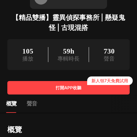
【精品雙播】靈異偵探事務所 | 懸疑鬼
怪 | 古現混搭
105
59h
730
播放
專輯時長
聲音
新人領7天免費試用
打開APP收聽
概覽
聲音
概覽