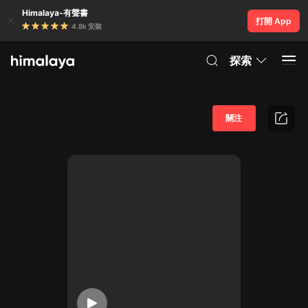
Himalaya-有聲書
打開 App
4.8k 安裝
探索
關注