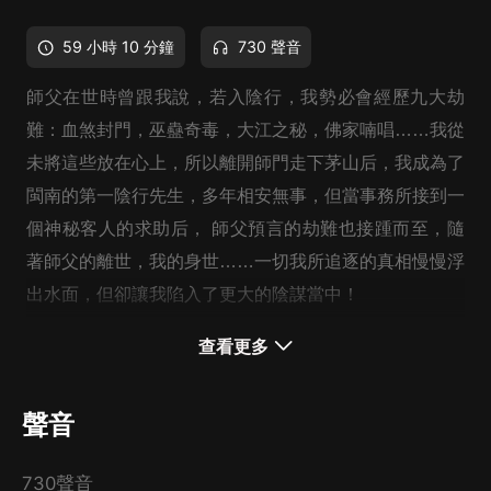
59 小時 10 分鐘
730 聲音
師父在世時曾跟我說，若入陰行，我勢必會經歷九大劫
難：血煞封門，巫蠱奇毒，大江之秘，佛家喃唱……我從
未將這些放在心上，所以離開師門走下茅山后，我成為了
閩南的第一陰行先生，多年相安無事，但當事務所接到一
個神秘客人的求助后， 師父預言的劫難也接踵而至，隨
著師父的離世，我的身世……一切我所追逐的真相慢慢浮
出水面，但卻讓我陷入了更大的陰謀當中！
查看更多
聲音
730聲音