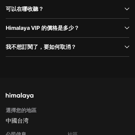
可以在哪收聽？
Himalaya VIP 的價格是多少？
我不想訂閱了，要如何取消？
通過網頁端訂閱如何取消？
點擊這裡
通過手機端訂閱如何取消？
選擇您的地區
Apple Store取消訂閱
中國台湾
方法
Google Play取消訂閱方法
公司信息
社區