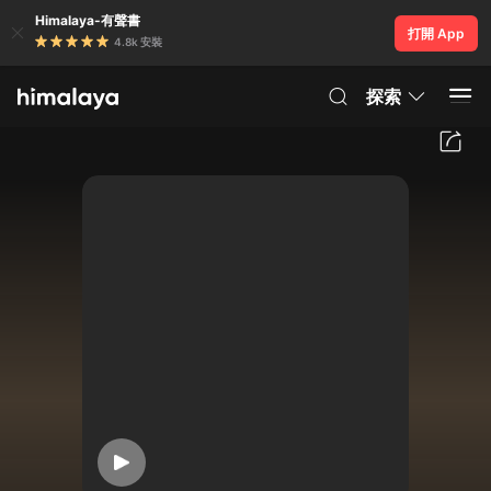
Himalaya-有聲書
打開 App
4.8k 安裝
探索