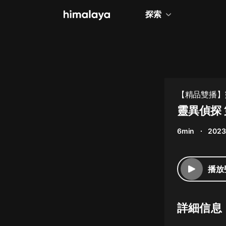
探索
全部
小說
個人成長
【精品雙播】靈
相聲評書
靈異偵探
兒童
6min
2023
歷史
情感治愈
播放
健康養生
商業財經
詳細信息
廣播劇