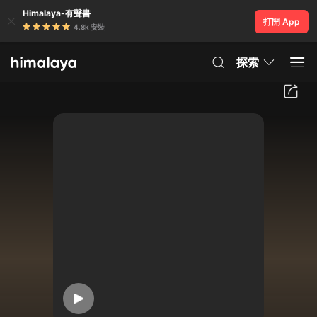
Himalaya-有聲書
打開 App
4.8k 安裝
探索