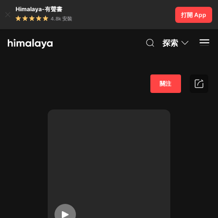
Himalaya-有聲書
打開 App
4.8k 安裝
探索
關注