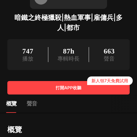
暗鐵之終極獵殺|熱血軍事|雇傭兵|多
人|都市
747
87h
663
播放
專輯時長
聲音
新人領7天免費試用
打開APP收聽
概覽
聲音
概覽