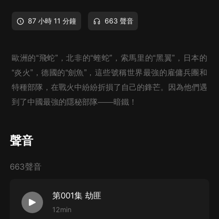
87 小時 11 分鐘
663 聲音
歐洲的“飛蛇”，北非的“蝰蛇”，索馬里的“黑翼”，日本的
“炎火”，德國的“劍魚”，這些號稱世界最強的雇傭兵團和
特種部隊，在戰火中紛紛折損了自己的鋒芒。因為他們遇
到了中國最強的隱秘部隊——暗鐵！
聲音
663聲音
第001集 劫匪
12min