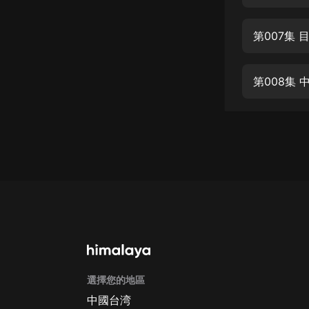
經典名著
人物傳記
第007集 
電影
生活
第008集 
英語
日語
課程
少兒教育
二次元
教育培訓
IT科技
選擇您的地區
汽車
中國台湾