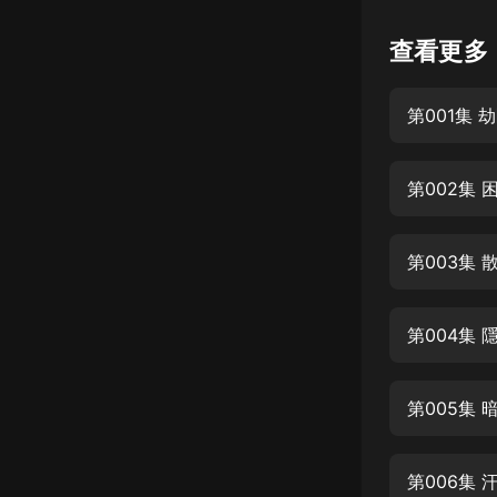
懸疑
查看更多
科幻
第001集 
好書精講
外語
第002集 
耽美
認知思維
第003集 
人文
音樂
第004集 
粵語
第005集 
頭條
娛樂
第006集 