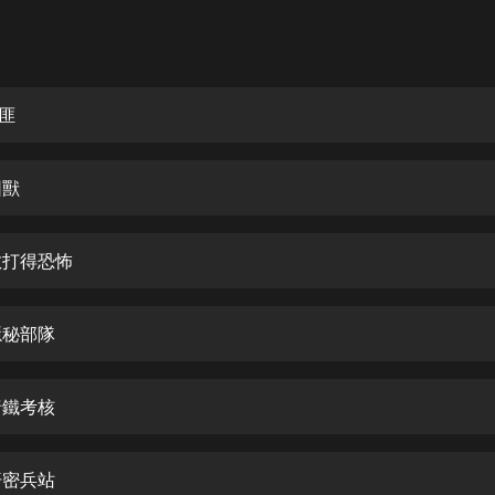
灰姑娘音樂
郭德綱於謙相聲全集
德雲社郭德綱相聲VIP
劫匪
安全警長啦咘啦哆·假期篇|新篇章加
更|寶寶巴士故事
困獸
寶寶巴士
凡人修仙傳|楊洋主演影視原著|薑廣
濤配音多播版本
散打得恐怖
光合積木
隱秘部隊
摸金天師【第一季】（紫襟演播）
有聲的紫襟
暗鐵考核
無敵六皇子|爆笑穿越|無敵流皇子|安
燃領銜有聲小說
安燃
汗密兵站