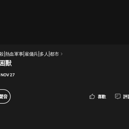
最佳女婿｜都市異能多人有聲劇｜一
種侃侃｜有聲小說
一種侃侃
米小圈上學記:一二三年級 | 暢銷出版
|熱血軍事|雇傭兵|多人|都市
物
 困獸
米小圈
 NOV 27
破壞者聯盟篇1-4季·猴子警長科學探
案記|寶寶巴士
寶寶巴士
聲音
喜歡
評
大奉打更人丨頭陀淵領銜多人有聲
劇|暢聽全集|王鶴棣、田曦薇主演影
視劇原著|賣報小郎君
頭陀淵講故事
總有這樣的歌只想一個人聽