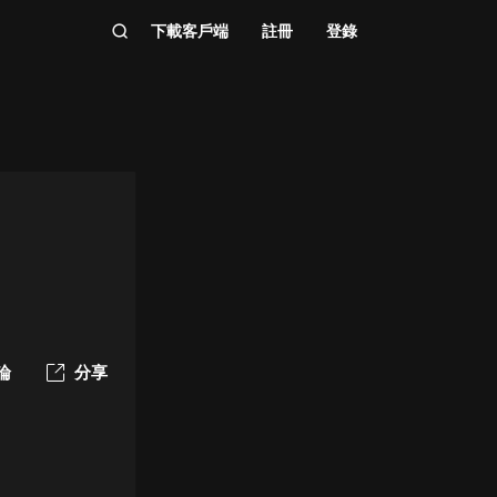
下載客戶端
註冊
登錄
論
分享