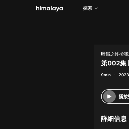
探索
全部
小說
個人成長
暗鐵之終極獵殺
相聲評書
第002集
兒童
9min
2023
歷史
情感治愈
播放
健康養生
商業財經
詳細信息
廣播劇