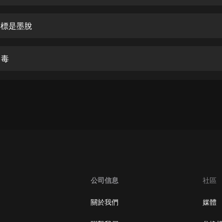
生命科學篇1-2·猴子警長科學探案記|
寶寶巴士科普
寶寶巴士
目標是墨脫
【新民間劇場】我的老千江湖｜ 有聲
的紫襟｜ 魔幻千手
中毒
有聲的紫襟
《夜色鋼琴曲》
夜色鋼琴曲趙海洋
太荒吞天訣丨熱血玄幻丨紫襟領銜有
聲劇
有聲的紫襟
嫡女貴嫁 | 一刀蘇蘇團隊制作 | 古言
宮鬥重生爽文 多人有聲劇
公司信息
社區
一刀蘇蘇
中國大案紀實 | 每日一驚案！真實案
關於我們
媒體
件恐怖刑偵尚文
大舌頭尚文