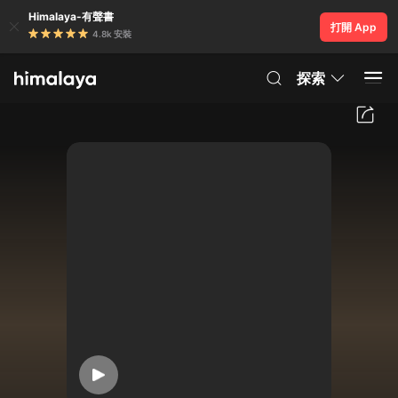
Himalaya-有聲書
打開 App
4.8k 安裝
探索