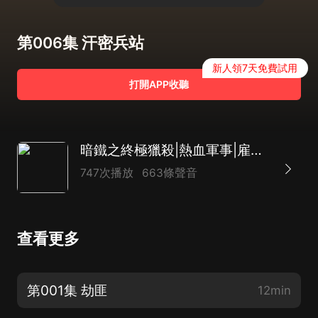
第006集 汗密兵站
新人領7天免費試用
打開APP收聽
暗鐵之終極獵殺|熱血軍事|雇傭兵|多人|都市
747次播放
663條聲音
查看更多
第001集 劫匪
12min